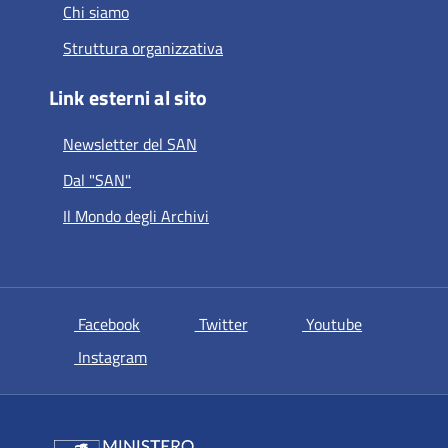
Chi siamo
Struttura organizzativa
Link esterni al sito
Newsletter del SAN
Dal "SAN"
Il Mondo degli Archivi
si apre in una nuova scheda
si apre in una nuova scheda
si apre in u
Facebook
Twitter
Youtube
si apre in una nuova scheda
Instagram