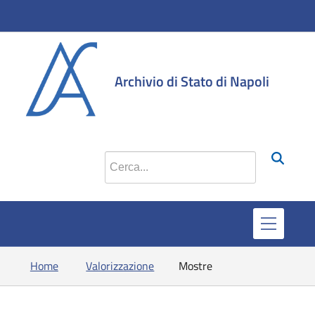
si apre in una nuova
si apre in una 
si apre in 
si apr
Archivio di Stato di Napoli
Cerca nel sito
Home
Valorizzazione
Mostre